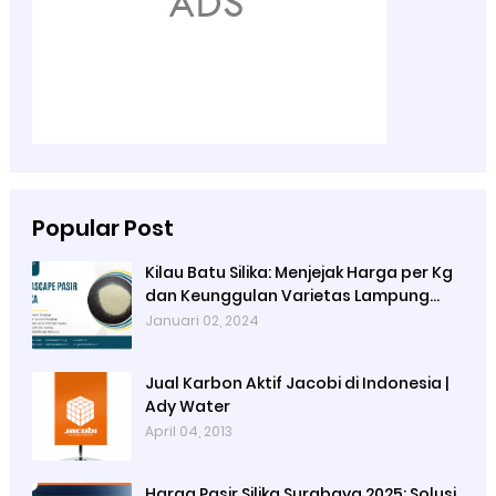
Popular Post
Kilau Batu Silika: Menjejak Harga per Kg
dan Keunggulan Varietas Lampung
dari Ady Water
Januari 02, 2024
Jual Karbon Aktif Jacobi di Indonesia |
Ady Water
April 04, 2013
Harga Pasir Silika Surabaya 2025: Solusi