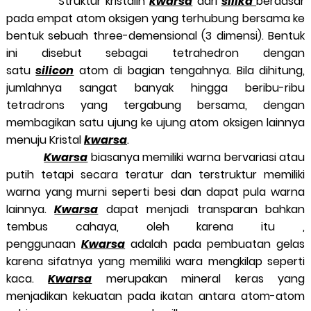
Struktur kristalin
kwarsa
dari
silika
berdasar
pada empat atom oksigen yang terhubung bersama ke
bentuk sebuah three-demensional (3 dimensi). Bentuk
ini disebut sebagai tetrahedron dengan
satu
silicon
atom di bagian tengahnya. Bila dihitung,
jumlahnya sangat banyak hingga beribu-ribu
tetradrons yang tergabung bersama, dengan
membagikan satu ujung ke ujung atom oksigen lainnya
menuju Kristal
kwarsa
.
Kwarsa
biasanya memiliki warna bervariasi atau
putih tetapi secara teratur dan terstruktur memiliki
warna yang murni seperti besi dan dapat pula warna
lainnya.
Kwarsa
dapat menjadi transparan bahkan
tembus cahaya, oleh karena itu ,
penggunaan
Kwarsa
adalah pada pembuatan gelas
karena sifatnya yang memiliki wara mengkilap seperti
kaca.
Kwarsa
merupakan mineral keras yang
menjadikan kekuatan pada ikatan antara atom-atom