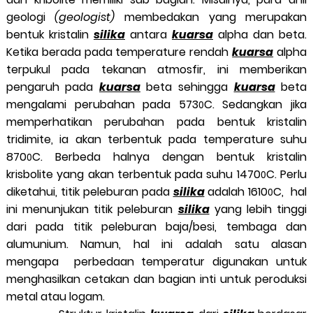
geologi
(geologist)
membedakan yang merupakan
bentuk kristalin
silika
antara
kuarsa
alpha dan beta.
Ketika berada pada temperature rendah
kuarsa
alpha
terpukul pada tekanan atmosfir, ini memberikan
pengaruh pada
kuarsa
beta sehingga
kuarsa
beta
mengalami perubahan pada 573
C. Sedangkan jika
0
memperhatikan perubahan pada bentuk kristalin
tridimite, ia akan terbentuk pada temperature suhu
870
C. Berbeda halnya dengan bentuk kristalin
0
krisbolite yang akan terbentuk pada suhu 1470
C. Perlu
0
diketahui, titik peleburan pada
silika
adalah 1610
C, hal
0
ini menunjukan titik peleburan
silika
yang lebih tinggi
dari pada titik peleburan baja/besi, tembaga dan
alumunium. Namun, hal ini adalah satu alasan
mengapa perbedaan temperatur digunakan untuk
menghasilkan cetakan dan bagian inti untuk peroduksi
metal atau logam.