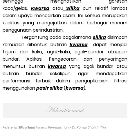
sehingga menghasilkan goresan
kaca/gelas.
Kwarsa
atau
Silika
pun relatif lambat
dalam upaya mencairkan asam. Ini semua merupakan
kualitas yang mengejutkan dalam berbagai macam
penggunaan perindustrian.
Tergantung pada bagaiamana
silika
disimpan
kemudian dibentuk, butiran
kwarsa
dapat menjadi
tajam dan kaku, agak-kaku, agak-bundar ataupun
bundar. Aplikasi Pengecoran dan penyaringan
menuntut butiran
kwarsa
yang agak bundar atau
butiran bundar sekalipun agar mendapatkan
performansi terbaik dalam pengaplikasian filtrasi
menggunakan
pasir silika
(
kwarsa
).
Referensi:
Silica Sand
Mineral Perindustrian - Dr. Kamar Shah Ariffin