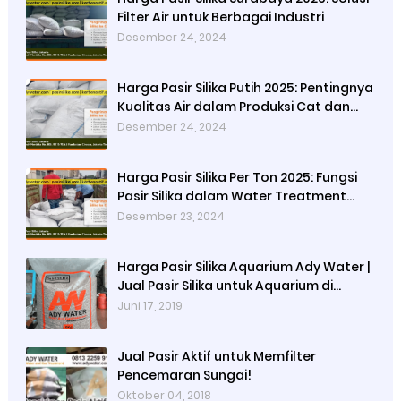
Filter Air untuk Berbagai Industri
Desember 24, 2024
Harga Pasir Silika Putih 2025: Pentingnya
Kualitas Air dalam Produksi Cat dan
Peran Pasir Silika Sebagai Penyaring
Desember 24, 2024
Partikel Tersuspensi
Harga Pasir Silika Per Ton 2025: Fungsi
Pasir Silika dalam Water Treatment
Plant dan Pengolahan Air
Desember 23, 2024
Harga Pasir Silika Aquarium Ady Water |
Jual Pasir Silika untuk Aquarium di
Bandung Depok Surabaya Bekasi
Juni 17, 2019
Jual Pasir Aktif untuk Memfilter
Pencemaran Sungai!
Oktober 04, 2018