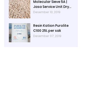
Molecular Sieve 5A |
Jasa Service Unit Dryer
Drier Pabrik
Desember 10, 2019
Resin Kation Purolite
C100 25L per sak
Desember 07, 2019