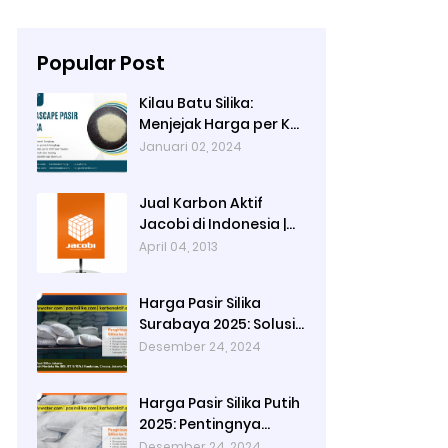
Popular Post
Kilau Batu Silika:
Menjejak Harga per Kg
dan Keunggulan
Januari 02, 2024
Varietas Lampung dari
Ady Water
Jual Karbon Aktif
Jacobi di Indonesia |
Ady Water
April 04, 2013
Harga Pasir Silika
Surabaya 2025: Solusi
Filter Air untuk
Desember 24, 2024
Berbagai Industri
Harga Pasir Silika Putih
2025: Pentingnya
Kualitas Air dalam
Desember 24, 2024