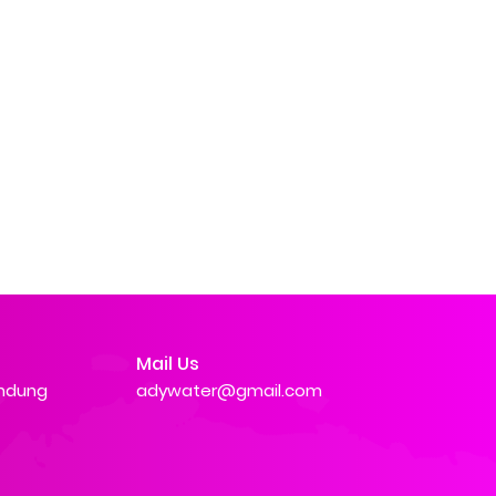
Mail Us
andung
adywater@gmail.com