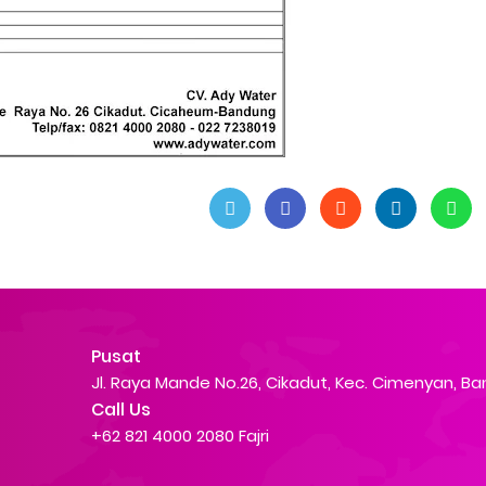
Pusat
Jl. Raya Mande No.26, Cikadut, Kec. Cimenyan, B
Call Us
+62 821 4000 2080 Fajri