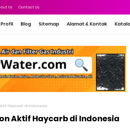
out Us
Contact Us
Profil
Blog
Sitemap
Alamat & Kontak
Katal
ktif Haycarb di Indonesia
on Aktif Haycarb di Indonesia