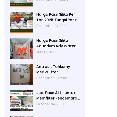
Produksi Cat dan
Peran Pasir Silika
Harga Pasir Silika Per
Sebagai Penyaring
Ton 2025: Fungsi Pasir
Partikel Tersuspensi
Silika dalam Water
Desember 23, 2024
Treatment Plant dan
Pengolahan Air
Harga Pasir Silika
Aquarium Ady Water |
Jual Pasir Silika untuk
Juni 17, 2019
Aquarium di Bandung
Depok Surabaya
Antrasit Tohkemy
Bekasi
Media Filter
Desember 08, 2019
Jual Pasir Aktif untuk
Memfilter Pencemaran
Sungai!
Oktober 04, 2018