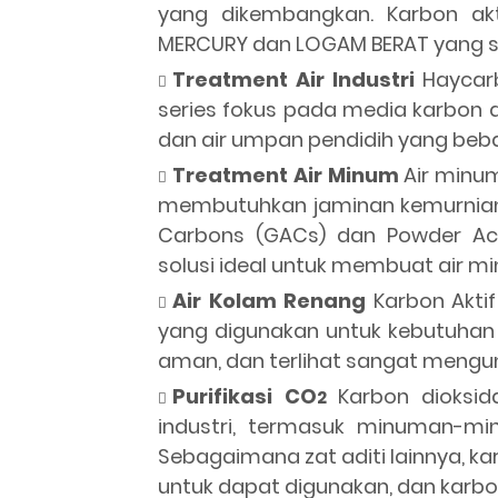
yang dikembangkan. Karbon akt
MERCURY dan LOGAM BERAT yang s
Treatment Air Industri
Haycarb
series fokus pada media karbon akti
dan air umpan pendidih yang bebas
Treatment Air Minum
Air minum
membutuhkan jaminan kemurnian 
Carbons (GACs) dan Powder Act
solusi ideal untuk membuat air 
Air Kolam Renang
Karbon Aktif
yang digunakan untuk kebutuhan k
aman, dan terlihat sangat mengu
Purifikasi CO
Karbon dioksid
2
industri, termasuk minuman-mi
Sebagaimana zat aditi lainnya, kar
untuk dapat digunakan, dan karb