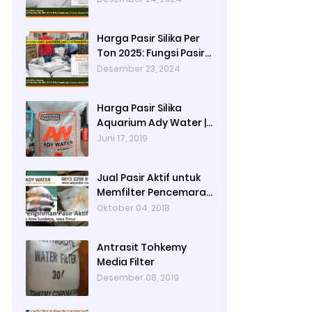
Produksi Cat dan
Peran Pasir Silika
Harga Pasir Silika Per
Sebagai Penyaring
Ton 2025: Fungsi Pasir
Partikel Tersuspensi
Silika dalam Water
Desember 23, 2024
Treatment Plant dan
Pengolahan Air
Harga Pasir Silika
Aquarium Ady Water |
Jual Pasir Silika untuk
Juni 17, 2019
Aquarium di Bandung
Depok Surabaya
Jual Pasir Aktif untuk
Bekasi
Memfilter Pencemaran
Sungai!
Oktober 04, 2018
Antrasit Tohkemy
Media Filter
Desember 08, 2019