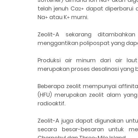
telah jenuh Ca
dapat diperbarui 
2+
Na
atau K
murni.
+
+
Zeolit-A sekarang ditambahka
menggantikan polipospat yang dapa
Produksi air minum dari air l
merupakan proses desalinasi yang b
Beberapa zeolit mempunyai affinitas
(HFU) merupakan zeolit alam yang
radioaktif.
Zeolit-A juga dapat digunakan untu
secara besar-besaran untuk me
Chernobyl dan Three-Mile Island.