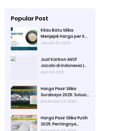
Popular Post
Kilau Batu Silika:
Menjejak Harga per Kg
dan Keunggulan
Januari 02, 2024
Varietas Lampung dari
Ady Water
Jual Karbon Aktif
Jacobi di Indonesia |
Ady Water
April 04, 2013
Harga Pasir Silika
Surabaya 2025: Solusi
Filter Air untuk
Desember 24, 2024
Berbagai Industri
Harga Pasir Silika Putih
2025: Pentingnya
Kualitas Air dalam
Desember 24, 2024