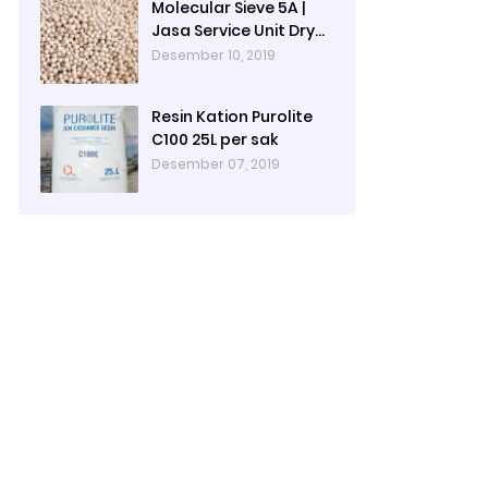
Molecular Sieve 5A |
Jasa Service Unit Dryer
Drier Pabrik
Desember 10, 2019
Resin Kation Purolite
C100 25L per sak
Desember 07, 2019