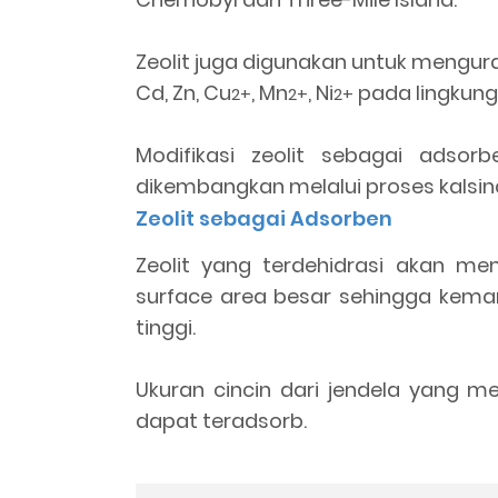
Zeolit juga digunakan untuk mengur
Cd, Zn, Cu
, Mn
, Ni
pada lingkung
2+
2+
2+
Modifikasi zeolit sebagai adsor
dikembangkan melalui proses kalsin
Zeolit sebagai Adsorben
Zeolit yang terdehidrasi akan me
surface area besar sehingga kema
tinggi.
Ukuran cincin dari jendela yang 
dapat teradsorb.