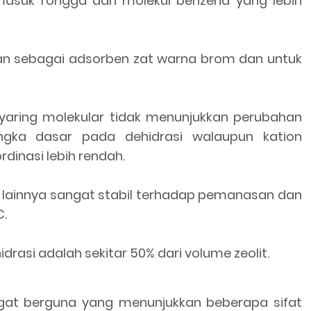
asuk rongga dan molekul benzena yang lebih
akan sebagai adsorben zat warna brom dan untuk
nyaring molekular tidak menunjukkan perubahan
ngka dasar pada dehidrasi walaupun kation
dinasi lebih rendah.
lit lainnya sangat stabil terhadap pemanasan dan
C.
rasi adalah sekitar 50% dari volume zeolit.
ngat berguna yang menunjukkan beberapa sifat