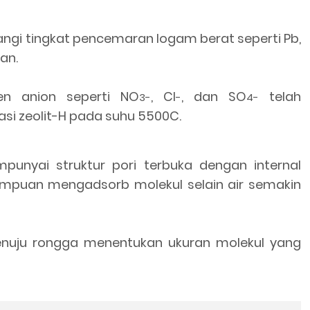
angi tingkat pencemaran logam berat seperti Pb,
an.
ben anion seperti NO
, Cl
, dan SO
telah
3-
-
4-
asi zeolit-H pada suhu 5500C.
mpunyai struktur pori terbuka dengan internal
mpuan mengadsorb molekul selain air semakin
menuju rongga menentukan ukuran molekul yang