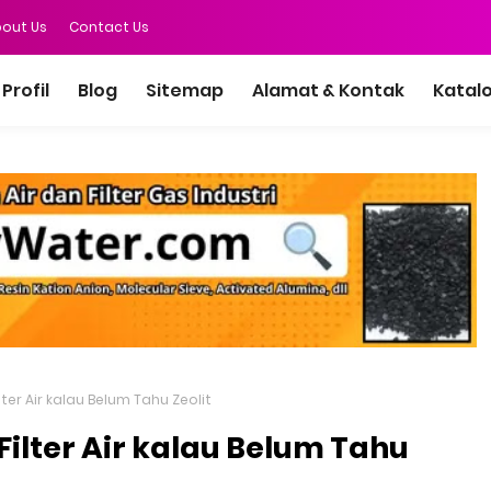
out Us
Contact Us
Profil
Blog
Sitemap
Alamat & Kontak
Katal
er Air kalau Belum Tahu Zeolit
ilter Air kalau Belum Tahu