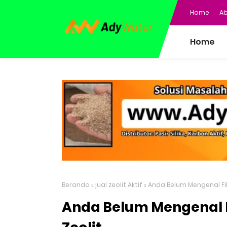
Home
Ab
Home
Beranda
jual zeolit Aktif
Anda Belum Mengenal Filt
Anda Belum Mengenal F