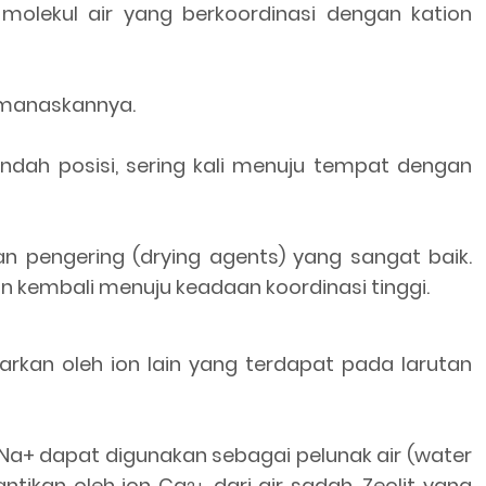
 molekul air yang berkoordinasi dengan kation
memanaskannya.
indah posisi, sering kali menuju tempat dengan
an pengering (drying agents) yang sangat baik.
 kembali menuju keadaan koordinasi tinggi.
arkan oleh ion lain yang terdapat pada larutan
n Na+ dapat digunakan sebagai pelunak air (water
ntikan oleh ion Ca
dari air sadah. Zeolit yang