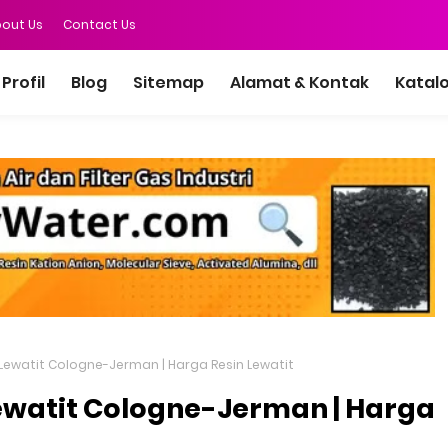
out Us
Contact Us
Profil
Blog
Sitemap
Alamat & Kontak
Katal
 Lewatit Cologne-Jerman | Harga Resin Lewatit
Lewatit Cologne-Jerman | Harga