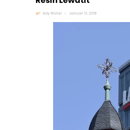
Resin Lewatit
Ady Water
Januari 12, 2018