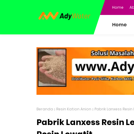
Home
Ab
Home
Beranda
Resin Kation Anion
Pabrik Lanxess Resin
Pabrik Lanxess Resin 