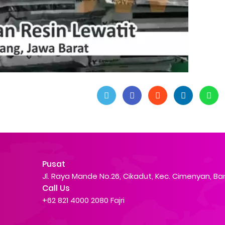
Pusat
Jl. Raya Mande No.26, Cikadut, Kec. Cimenyan, B
Call Us
+62 821 4000 2080 Fajri