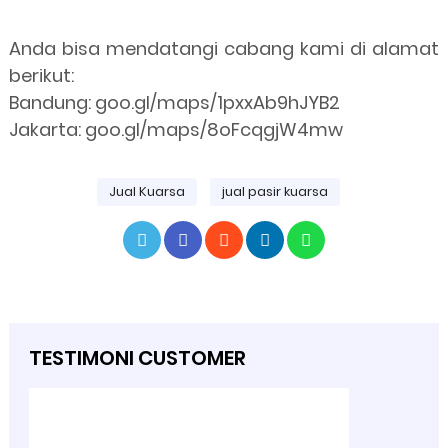
Anda bisa mendatangi cabang kami di alamat
berikut:
Bandung: goo.gl/maps/1pxxAb9hJYB2
Jakarta: goo.gl/maps/8oFcqgjW4mw
Jual Kuarsa
jual pasir kuarsa
TESTIMONI CUSTOMER