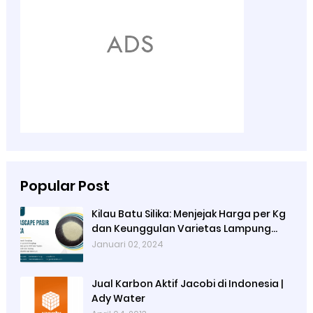
Popular Post
Kilau Batu Silika: Menjejak Harga per Kg
dan Keunggulan Varietas Lampung
dari Ady Water
Januari 02, 2024
Jual Karbon Aktif Jacobi di Indonesia |
Ady Water