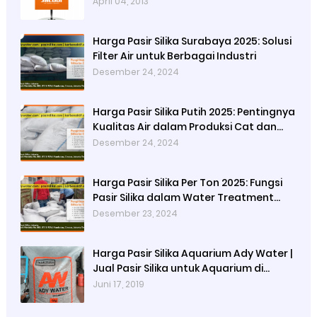
April 04, 2013
Harga Pasir Silika Surabaya 2025: Solusi
Filter Air untuk Berbagai Industri
Desember 24, 2024
Harga Pasir Silika Putih 2025: Pentingnya
Kualitas Air dalam Produksi Cat dan
Peran Pasir Silika Sebagai Penyaring
Desember 24, 2024
Partikel Tersuspensi
Harga Pasir Silika Per Ton 2025: Fungsi
Pasir Silika dalam Water Treatment
Plant dan Pengolahan Air
Desember 23, 2024
Harga Pasir Silika Aquarium Ady Water |
Jual Pasir Silika untuk Aquarium di
Bandung Depok Surabaya Bekasi
Juni 17, 2019