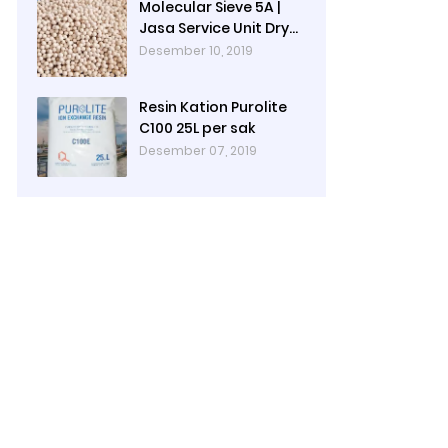
Molecular Sieve 5A |
Jasa Service Unit Dryer
Drier Pabrik
Desember 10, 2019
Resin Kation Purolite
C100 25L per sak
Desember 07, 2019