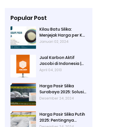
Popular Post
Kilau Batu Silika:
Menjejak Harga per Kg
dan Keunggulan
Januari 02, 2024
Varietas Lampung dari
Ady Water
Jual Karbon Aktif
Jacobi di Indonesia |
Ady Water
April 04, 2013
Harga Pasir Silika
Surabaya 2025: Solusi
Filter Air untuk
Desember 24, 2024
Berbagai Industri
Harga Pasir Silika Putih
2025: Pentingnya
Kualitas Air dalam
Desember 24, 2024