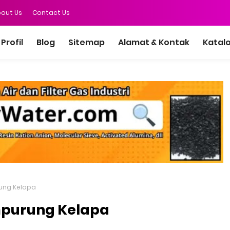
out Us
Contact Us
Profil
Blog
Sitemap
Alamat & Kontak
Katal
rung Kelapa
mpurung Kelapa