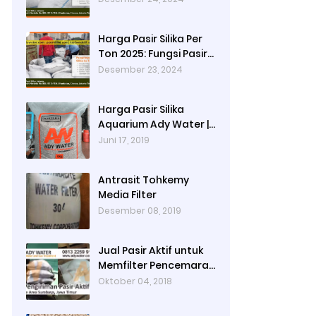
Produksi Cat dan
Peran Pasir Silika
Harga Pasir Silika Per
Sebagai Penyaring
Ton 2025: Fungsi Pasir
Partikel Tersuspensi
Silika dalam Water
Desember 23, 2024
Treatment Plant dan
Pengolahan Air
Harga Pasir Silika
Aquarium Ady Water |
Jual Pasir Silika untuk
Juni 17, 2019
Aquarium di Bandung
Depok Surabaya
Antrasit Tohkemy
Bekasi
Media Filter
Desember 08, 2019
Jual Pasir Aktif untuk
Memfilter Pencemaran
Sungai!
Oktober 04, 2018