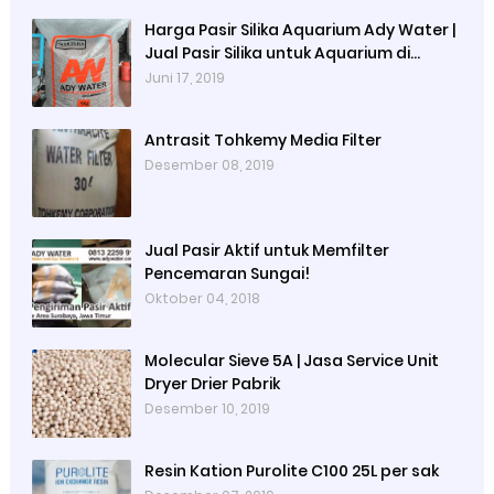
Harga Pasir Silika Aquarium Ady Water |
Jual Pasir Silika untuk Aquarium di
Bandung Depok Surabaya Bekasi
Juni 17, 2019
Antrasit Tohkemy Media Filter
Desember 08, 2019
Jual Pasir Aktif untuk Memfilter
Pencemaran Sungai!
Oktober 04, 2018
Molecular Sieve 5A | Jasa Service Unit
Dryer Drier Pabrik
Desember 10, 2019
Resin Kation Purolite C100 25L per sak