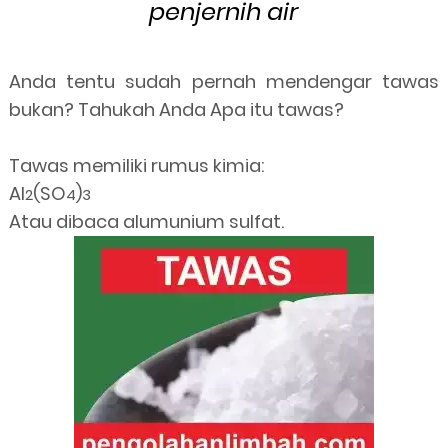
penjernih air
Anda tentu sudah pernah mendengar tawas
bukan? Tahukah Anda Apa itu tawas?
Tawas memiliki rumus kimia:
Al
(SO
)
2
4
3
Atau dibaca alumunium sulfat.