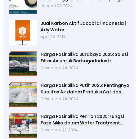
dari Ady Water
Januari 02, 2024
Jual Karbon Aktif Jacobi di Indonesia |
Ady Water
April 04, 2013
Harga Pasir Silika Surabaya 2025: Solusi
Filter Air untuk Berbagai Industri
Desember 24, 2024
Harga Pasir Silika Putih 2025: Pentingnya
Kualitas Air dalam Produksi Cat dan
Peran Pasir Silika Sebagai Penyaring
Desember 24, 2024
Partikel Tersuspensi
Harga Pasir Silika Per Ton 2025: Fungsi
Pasir Silika dalam Water Treatment
Plant dan Pengolahan Air
Desember 23, 2024