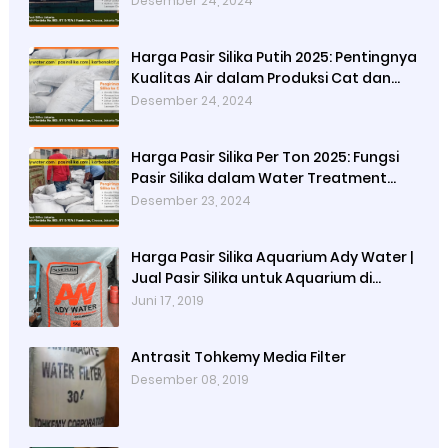
Desember 24, 2024
Harga Pasir Silika Putih 2025: Pentingnya
Kualitas Air dalam Produksi Cat dan
Peran Pasir Silika Sebagai Penyaring
Desember 24, 2024
Partikel Tersuspensi
Harga Pasir Silika Per Ton 2025: Fungsi
Pasir Silika dalam Water Treatment
Plant dan Pengolahan Air
Desember 23, 2024
Harga Pasir Silika Aquarium Ady Water |
Jual Pasir Silika untuk Aquarium di
Bandung Depok Surabaya Bekasi
Juni 17, 2019
Antrasit Tohkemy Media Filter
Desember 08, 2019