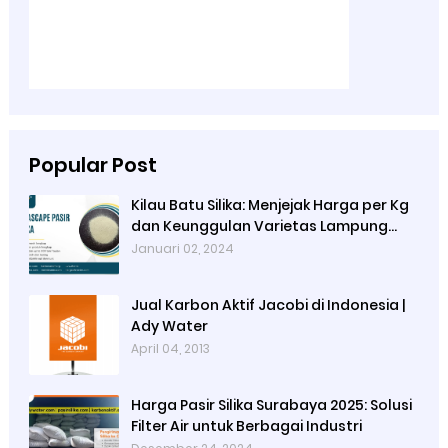
Popular Post
Kilau Batu Silika: Menjejak Harga per Kg
dan Keunggulan Varietas Lampung
dari Ady Water
Januari 02, 2024
Jual Karbon Aktif Jacobi di Indonesia |
Ady Water
April 04, 2013
Harga Pasir Silika Surabaya 2025: Solusi
Filter Air untuk Berbagai Industri