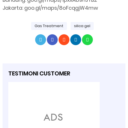
Jakarta: goo.gl/maps/8oFcqgjW4mw
Gas Treatment
silica gel
TESTIMONI CUSTOMER