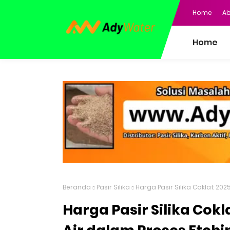
Home
Ab
Home
Beranda
Pasir Silika
Harga Pasir Silika Coklat 202
Harga Pasir Silika Cokl