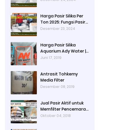
Produksi Cat dan
Peran Pasir Silika
Harga Pasir Silika Per
Sebagai Penyaring
Ton 2025: Fungsi Pasir
Partikel Tersuspensi
Silika dalam Water
Desember 23, 2024
Treatment Plant dan
Pengolahan Air
Harga Pasir Silika
Aquarium Ady Water |
Jual Pasir Silika untuk
Juni 17, 2019
Aquarium di Bandung
Depok Surabaya
Antrasit Tohkemy
Bekasi
Media Filter
Desember 08, 2019
Jual Pasir Aktif untuk
Memfilter Pencemaran
Sungai!
Oktober 04, 2018