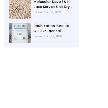
Molecular Sieve 5A |
Jasa Service Unit Dryer
Drier Pabrik
Desember 10, 2019
Resin Kation Purolite
C100 25L per sak
Desember 07, 2019