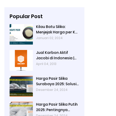
Popular Post
Kilau Batu Silika:
Menjejak Harga per Kg
dan Keunggulan
Januari 02, 2024
Varietas Lampung dari
Ady Water
Jual Karbon Aktif
Jacobi di Indonesia |
Ady Water
April 04, 2013
Harga Pasir Silika
Surabaya 2025: Solusi
Filter Air untuk
Desember 24, 2024
Berbagai Industri
Harga Pasir Silika Putih
2025: Pentingnya
Kualitas Air dalam
Desember 24, 2024