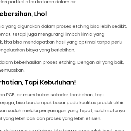
ari partikel atau kotoran dalam air.
Kebersihan, Lho!
ia yang digunakan dalam proses etching bisa lebih sedikit.
emat, tetapi juga mengurangi limbah kimia yang
aik, kita bisa mendapatkan hasil yang optimal tanpa perlu
geluarkan biaya yang berlebihan.
r dalam keberhasilan proses etching. Dengan air yang baik,
h memuaskan.
rhatian, Tapi Kebutuhan!
an PCB, air murni bukan sekadar tambahan, tapi
terjaga, bisa berdampak besar pada kualitas produk akhir.
akan sudah melalui penyaringan yang tepat, salah satunya
 yang lebih baik dan proses yang lebih efisien.
n dalam proses etching, kita bisa memperoleh hasil yang