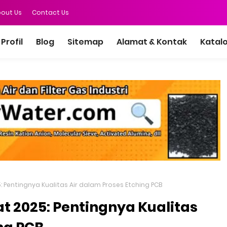
out Us
Contact Us
Profil
Blog
Sitemap
Alamat & Kontak
Katal
5: Pentingnya Kualitas Air dalam Proses Etching PCB
at 2025: Pentingnya Kualitas