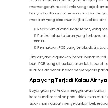
Air murni memiliki peran yang sangat pentin
memengaruhi reaksi kimia yang terjadi ant
banyak kontaminan, reaksi kimia bisa tergan
masalah yang bisa muncul jika kualitas air t
Reaksi kimia yang tidak tepat, yang m
Partikel atau kotoran yang terbawa 
sirkuit.
Permukaan PCB yang teroksidasi atau be
Jika air yang digunakan benar-benar murni, p
baik. PCB yang dihasilkan akan lebih bersih, 
Kualitas air benar-benar berpengaruh pada h
Apa yang Terjadi Kalau Airnya
Bayangkan jika Anda menggunakan bahan m
kotor. Hasil masakan pasti tidak akan maksi
tidak murni dapat menyebabkan beberapa m