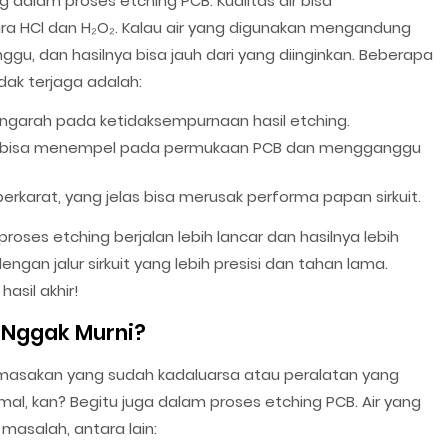
g dalam proses etching PCB. Kualitas air bisa
ara HCl dan H₂O₂. Kalau air yang digunakan mengandung
ggu, dan hasilnya bisa jauh dari yang diinginkan. Beberapa
idak terjaga adalah:
engarah pada ketidaksempurnaan hasil etching.
air bisa menempel pada permukaan PCB dan mengganggu
rkarat, yang jelas bisa merusak performa papan sirkuit.
roses etching berjalan lebih lancar dan hasilnya lebih
dengan jalur sirkuit yang lebih presisi dan tahan lama.
asil akhir!
 Nggak Murni?
asakan yang sudah kadaluarsa atau peralatan yang
mal, kan? Begitu juga dalam proses etching PCB. Air yang
asalah, antara lain: