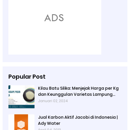
Popular Post
Kilau Batu Silika: Menjejak Harga per Kg
dan Keunggulan Varietas Lampung
dari Ady Water
Januari 02, 2024
Jual Karbon Aktif Jacobi di Indonesia |
Ady Water
April 04, 2013