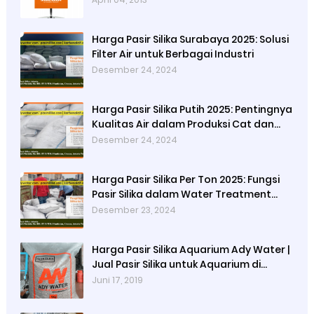
Harga Pasir Silika Surabaya 2025: Solusi
Filter Air untuk Berbagai Industri
Desember 24, 2024
Harga Pasir Silika Putih 2025: Pentingnya
Kualitas Air dalam Produksi Cat dan
Peran Pasir Silika Sebagai Penyaring
Desember 24, 2024
Partikel Tersuspensi
Harga Pasir Silika Per Ton 2025: Fungsi
Pasir Silika dalam Water Treatment
Plant dan Pengolahan Air
Desember 23, 2024
Harga Pasir Silika Aquarium Ady Water |
Jual Pasir Silika untuk Aquarium di
Bandung Depok Surabaya Bekasi
Juni 17, 2019