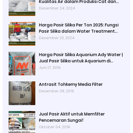
Kualitas Air dalam Produksi Cat dan
Peran Pasir Silika Sebagai Penyaring
Desember 24, 2024
Partikel Tersuspensi
Harga Pasir Silika Per Ton 2025: Fungsi
Pasir Silika dalam Water Treatment
Plant dan Pengolahan Air
Desember 23, 2024
Harga Pasir Silika Aquarium Ady Water |
Jual Pasir Silika untuk Aquarium di
Bandung Depok Surabaya Bekasi
Juni 17, 2019
Antrasit Tohkemy Media Filter
Desember 08, 2019
Jual Pasir Aktif untuk Memfilter
Pencemaran Sungai!
Oktober 04, 2018