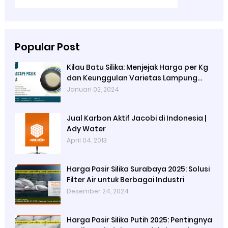
Popular Post
Kilau Batu Silika: Menjejak Harga per Kg
dan Keunggulan Varietas Lampung
dari Ady Water
Januari 02, 2024
Jual Karbon Aktif Jacobi di Indonesia |
Ady Water
April 04, 2013
Harga Pasir Silika Surabaya 2025: Solusi
Filter Air untuk Berbagai Industri
Desember 24, 2024
Harga Pasir Silika Putih 2025: Pentingnya