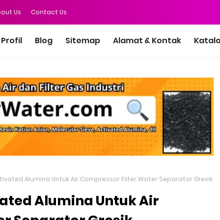
out Us
Contact Us
Profil
Blog
Sitemap
Alamat & Kontak
Katal
ivated Alumina Untuk Air Compressor Filter Water Separator Gresik
ated Alumina Untuk Air