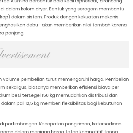
ted Alumina berbentuk bola kecil (spherical) dirancang
il di dalam kolom dryer. Bentuk yang seragam membantu
rop) dalam sistem. Produk dengan kekuatan mekanis
enghasilkan debu—akan memberikan nilai tambah karena
ka panjang.
 dan volume pembelian turut memengaruhi harga. Pembelian
m sekaligus, biasanya memberikan efisiensi biaya per
 drum besi tersegel 150 kg memudahkan distribusi dan
lam pail 12,5 kg memberi fleksibilitas bagi kebutuhan
njadi pertimbangan. Kecepatan pengiriman, ketersediaan
berperan dalam menjaga harga tetap kompetitif tanpa