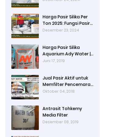
Produksi Cat dan
Peran Pasir Silika
Harga Pasir Silika Per
Sebagai Penyaring
Ton 2025: Fungsi Pasir
Partikel Tersuspensi
Silika dalam Water
Desember 23, 2024
Treatment Plant dan
Pengolahan Air
Harga Pasir Silika
Aquarium Ady Water |
Jual Pasir Silika untuk
Juni 17, 2019
Aquarium di Bandung
Depok Surabaya
Jual Pasir Aktif untuk
Bekasi
Memfilter Pencemaran
Sungai!
Oktober 04, 2018
Antrasit Tohkemy
Media Filter
Desember 08, 2019