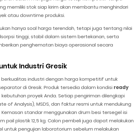
ang memiliki stok siap kirim akan membantu menghindari
ek atau downtime produksi.
ukan hanya soal harga terendah, tetapi juga tentang nilai
orpsi tinggi, stabil dalam sistem bertekanan, serta
emberikan penghematan biaya operasional secara
ntuk Industri Gresik
erkualitas industri dengan harga kompetitif untuk
eparator di Gresik. Produk tersedia dalam kondisi
ready
i kebutuhan proyek Anda. Setiap pengiriman dilengkapi
te of Analysis), MSDS, dan faktur resmi untuk mendukung
. Kemasan standar menggunakan drum besi tersegel isi
am pail plastik 12,5 kg. Calon pembeli juga dapat melakukan
 untuk pengujian laboratorium sebelum melakukan