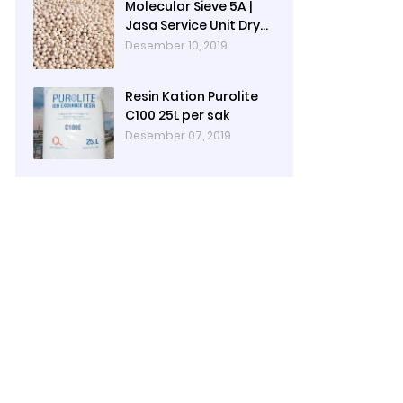
Molecular Sieve 5A |
Jasa Service Unit Dryer
Drier Pabrik
Desember 10, 2019
Resin Kation Purolite
C100 25L per sak
Desember 07, 2019