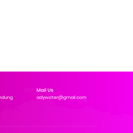
Mail Us
andung
adywater@gmail.com