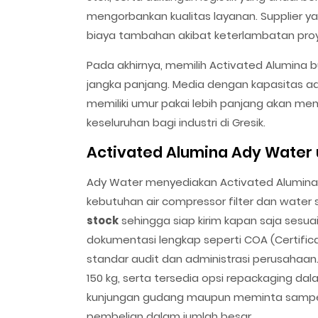
mengorbankan kualitas layanan. Supplier y
biaya tambahan akibat keterlambatan proy
Pada akhirnya, memilih Activated Alumina b
jangka panjang. Media dengan kapasitas ads
memiliki umur pakai lebih panjang akan m
keseluruhan bagi industri di Gresik.
Activated Alumina Ady Water u
Ady Water menyediakan Activated Alumina b
kebutuhan air compressor filter dan water s
stock
sehingga siap kirim kapan saja sesua
dokumentasi lengkap seperti COA (Certifica
standar audit dan administrasi perusahaan
150 kg, serta tersedia opsi repackaging dal
kunjungan gudang maupun meminta sampel
pembelian dalam jumlah besar.