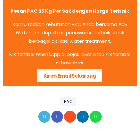
Pesan PAC 25 Kg Per Sak dengan Harga Terbaik
Konsultasikan kebutuhan PAC Anda bersama Ady
Water dan dapatkan penawaran terbaik untuk
berbagai aplikasi water treatment.
Klik tombol WhatsApp di pojok layar atau klik tombol
di bawah ini.
Kirim Email Sekarang
PAC