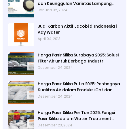
dan Keunggulan Varietas Lampung
dari Ady Water
Januari 02, 2024
Jual Karbon Aktif Jacobi di Indonesia |
Ady Water
April 04, 2013
Harga Pasir Silika Surabaya 2025: Solusi
Filter Air untuk Berbagai Industri
Desember 24, 2024
Harga Pasir Silika Putih 2025: Pentingnya
Kualitas Air dalam Produksi Cat dan
Peran Pasir Silika Sebagai Penyaring
Desember 24, 2024
Partikel Tersuspensi
Harga Pasir Silika Per Ton 2025: Fungsi
Pasir Silika dalam Water Treatment
Plant dan Pengolahan Air
Desember 23, 2024