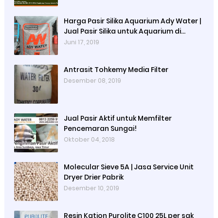
Harga Pasir Silika Aquarium Ady Water |
Jual Pasir Silika untuk Aquarium di
Bandung Depok Surabaya Bekasi
Juni 17, 2019
Antrasit Tohkemy Media Filter
Desember 08, 2019
Jual Pasir Aktif untuk Memfilter
Pencemaran Sungai!
Oktober 04, 2018
Molecular Sieve 5A | Jasa Service Unit
Dryer Drier Pabrik
Desember 10, 2019
Resin Kation Purolite C100 25L per sak