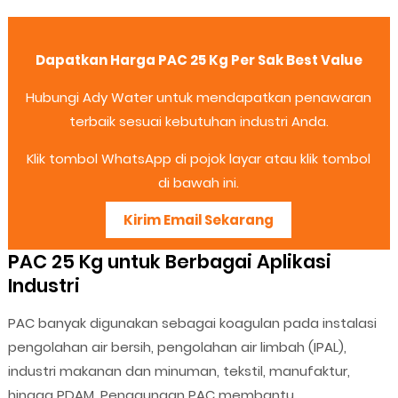
Dapatkan Harga PAC 25 Kg Per Sak Best Value
Hubungi Ady Water untuk mendapatkan penawaran
terbaik sesuai kebutuhan industri Anda.
Klik tombol WhatsApp di pojok layar atau klik tombol
di bawah ini.
Kirim Email Sekarang
PAC 25 Kg untuk Berbagai Aplikasi
Industri
PAC banyak digunakan sebagai koagulan pada instalasi
pengolahan air bersih, pengolahan air limbah (IPAL),
industri makanan dan minuman, tekstil, manufaktur,
hingga PDAM. Penggunaan PAC membantu